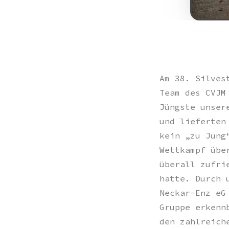
Am 38. Silves
Team des CVJM
Jüngste unser
und lieferten
kein „zu Jung
Wettkampf übe
überall zufri
hatte. Durch 
Neckar-Enz eG
Gruppe erkenn
den zahlreich