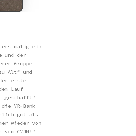
 erstmalig ein
e und der
erer Gruppe
zu Alt“ und
der erste
dem Lauf
 „geschafft“
 die VR-Bank
rlich gut als
mer wieder von
r vom CVJM!“