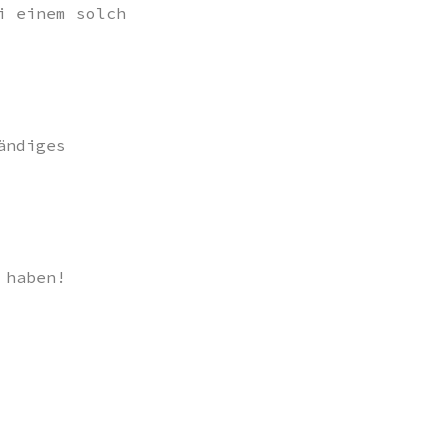
i einem solch
ändiges
 haben!